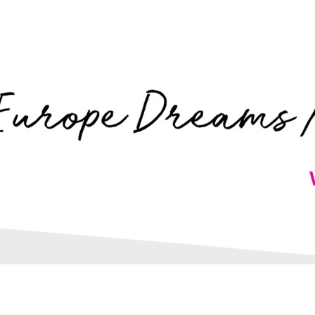
OME
KNJIGE
O PROJEKTU
AUTORI
CITATI