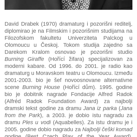
David Drabek (1970) dramaturg i pozorišni reditelj,
diplomirao je na Filmskim i pozorišnim studijama na
Filozofskom fakultetu Univerziteta Palckog u
Olomoucu u Českoj. Tokom studija zajedno sa
Darekom Kralom osnovao je pozorišni studio
Burning Giraffe
(Hořící žifara) specijalizovan za
moderni kabare. Od 1996. do 2001. je radio kao
dramaturg u Moravskom teatru u Olomoucu. Između
2001-2003. bio je šef novoosnovane alternativne
scene
Burning House
(Hořící dům). 1995. godine
bio je dobitnik nagrade Fondacije Alfred Radok
(Alfréd Radok Foundation Award) za najbolji
dramski tekst godine za dramu
Jana iz parka
(
Jana
from the Park
), a 2003. je dobio istu nagradu za
dramu
Ples u vodi
(Aquabelles). Za istu dramu je i
2005. godine dobio nagradu za
Najbolji
č
eški komad
godine
(Best Czech Play of the Year Award).