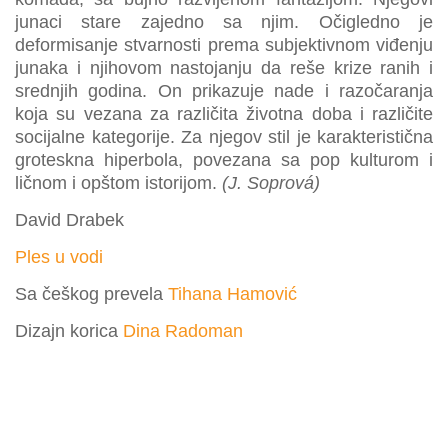
junaci stare zajedno sa njim. Očigledno je
deformisanje stvarnosti prema subjektivnom viđenju
junaka i njihovom nastojanju da reše krize ranih i
srednjih godina. On prikazuje nade i razočaranja
koja su vezana za različita životna doba i različite
socijalne kategorije. Za njegov stil je karakteristična
groteskna hiperbola, povezana sa pop kulturom i
ličnom i opštom istorijom.
(J. Soprová)
David Drabek
Ples u vodi
Sa češkog prevela
Tihana Hamović
Dizajn korica
Dina Radoman