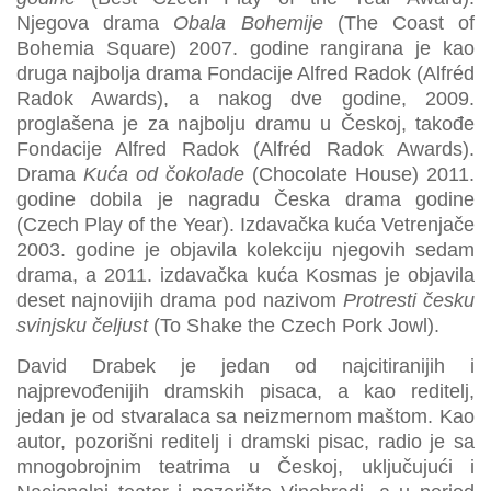
Njegova drama
Obala Bohemije
(The Coast of
Bohemia Square) 2007. godine rangirana je kao
druga najbolja drama Fondacije Alfred Radok (Alfréd
Radok Awards), a nakog dve godine, 2009.
proglašena je za najbolju dramu u Českoj, takođe
Fondacije Alfred Radok (Alfréd Radok Awards).
Drama
Kuća od čokolade
(Chocolate House) 2011.
godine dobila je nagradu Česka drama godine
(Czech Play of the Year). Izdavačka kuća Vetrenjače
2003. godine je objavila kolekciju njegovih sedam
drama, a 2011. izdavačka kuća Kosmas je objavila
deset najnovijih drama pod nazivom
Protresti česku
svinjsku čeljust
(To Shake the Czech Pork Jowl).
David Drabek je jedan od najcitiranijih i
najprevođenijih dramskih pisaca, a kao reditelj,
jedan je od stvaralaca sa neizmernom maštom. Kao
autor, pozorišni reditelj i dramski pisac, radio je sa
mnogobrojnim teatrima u Českoj, uključujući i