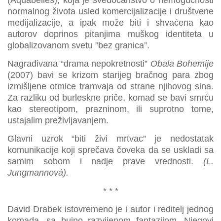
(Aquabelles), koja je svedočanstvo o nemogućnosti
normalnog života usled komercijalizacije i društvene
medijalizacije, a ipak može biti i shvaćena kao
autorov doprinos pitanjima muškog identiteta u
globalizovanom svetu ”bez granica”.
Nagrađivana “drama nepokretnosti”
Obala Bohemije
(2007) bavi se krizom starijeg bračnog para zbog
izmišljene otmice tramvaja od strane njihovog sina.
Za razliku od burleskne priče, komad se bavi smrću
kao stereotipom, prazninom, ili suprotno tome,
ustajalim preživljavanjem.
Glavni uzrok “biti živi mrtvac” je nedostatak
komunikacije koji sprečava čoveka da se uskladi sa
samim sobom i nadje prave vrednosti.
(L.
Jungmannová)
.
* * *
David Drabek istovremeno je i autor i reditelj jednog
komada, sa bujno razvijenom fantazijom. Njegovi