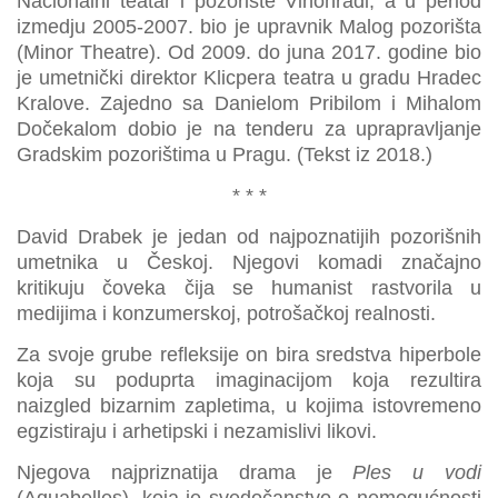
Nacionalni teatar i pozorište Vinohradi, a u period
izmedju 2005-2007. bio je upravnik Malog pozorišta
(Minor Theatre). Od 2009. do juna 2017. godine bio
je umetnički direktor Klicpera teatra u gradu Hradec
Kralove. Zajedno sa Danielom Pribilom i Mihalom
Dočekalom dobio je na tenderu za uprapravljanje
Gradskim pozorištima u Pragu. (Tekst iz 2018.)
* * *
David Drabek je jedan od najpoznatijih pozorišnih
umetnika u Českoj. Njegovi komadi značajno
kritikuju čoveka čija se humanist rastvorila u
medijima i konzumerskoj, potrošačkoj realnosti.
Za svoje grube refleksije on bira sredstva hiperbole
koja su poduprta imaginacijom koja rezultira
naizgled bizarnim zapletima, u kojima istovremeno
egzistiraju i arhetipski i nezamislivi likovi.
Njegova najpriznatija drama je
Ples u vodi