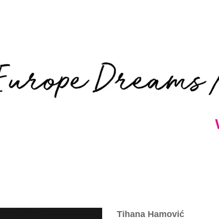
OME
KNJIGE
O PROJEKTU
AUTORI
CITATI
Tihana Hamović